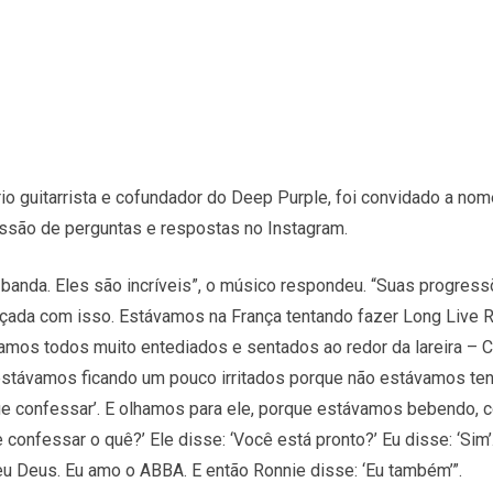
rio guitarrista e cofundador do Deep Purple, foi convidado a nom
são de perguntas e respostas no Instagram.
 banda. Eles são incríveis”, o músico respondeu. “Suas progre
çada com isso. Estávamos na França tentando fazer Long Live Ro
mos todos muito entediados e sentados ao redor da lareira – C
estávamos ficando um pouco irritados porque não estávamos ten
que confessar’. E olhamos para ele, porque estávamos bebendo,
onfessar o quê?’ Ele disse: ‘Você está pronto?’ Eu disse: ‘Sim’.
eu Deus. Eu amo o ABBA. E então Ronnie disse: ‘Eu também’”.