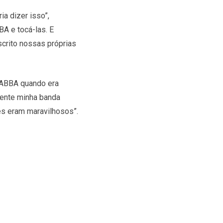
a dizer isso”,
A e tocá-las. E
scrito nossas próprias
i ABBA quando era
lmente minha banda
es eram maravilhosos”.