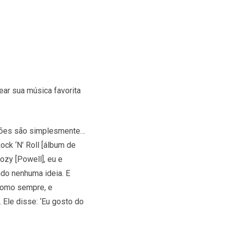
ear sua música favorita
ssões são simplesmente…
ck ‘N’ Roll [álbum de
ozy [Powell], eu e
do nenhuma ideia. E
 como sempre, e
 Ele disse: ‘Eu gosto do