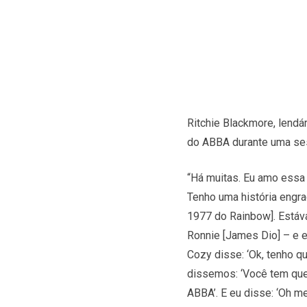
Ritchie Blackmore, lendá
do ABBA durante uma ses
“Há muitas. Eu amo essa
Tenho uma história engra
1977 do Rainbow]. Estáva
Ronnie [James Dio] – e 
Cozy disse: ‘Ok, tenho 
dissemos: ‘Você tem que c
ABBA’. E eu disse: ‘Oh m