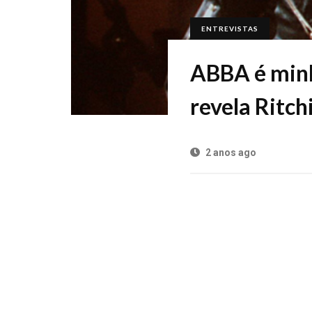
ENTREVISTAS
ABBA é minh
revela Ritc
2 anos ago