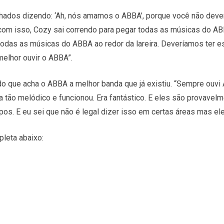
hados dizendo: ‘Ah, nós amamos o ABBA’, porque você não deveri
com isso, Cozy sai correndo para pegar todas as músicas do ABB
todas as músicas do ABBA ao redor da lareira. Deveríamos ter e
elhor ouvir o ABBA”.
do que acha o ABBA a melhor banda que já existiu. “Sempre ouv
Era tão melódico e funcionou. Era fantástico. E eles são provave
pos. E eu sei que não é legal dizer isso em certas áreas mas el
pleta abaixo: