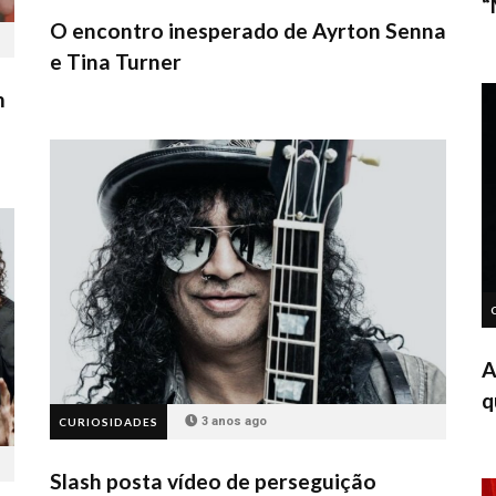
“
O encontro inesperado de Ayrton Senna
e Tina Turner
m
A
q
3 anos ago
CURIOSIDADES
Slash posta vídeo de perseguição