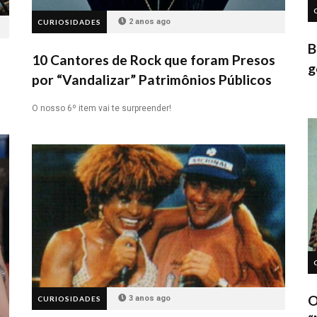
2 anos ago
CURIOSIDADES
B
10 Cantores de Rock que foram Presos
g
por “Vandalizar” Patrimônios Públicos
O nosso 6º item vai te surpreender!
O
3 anos ago
CURIOSIDADES