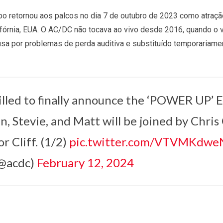
po retornou aos palcos no dia 7 de outubro de 2023 como atração
ifórnia, EUA. O AC/DC não tocava ao vivo desde 2016, quando o 
usa por problemas de perda auditiva e substituído temporariame
.
illed to finally announce the ‘POWER UP’ 
n, Stevie, and Matt will be joined by Chris
or Cliff. (1/2)
pic.twitter.com/VTVMKdwe
@acdc)
February 12, 2024