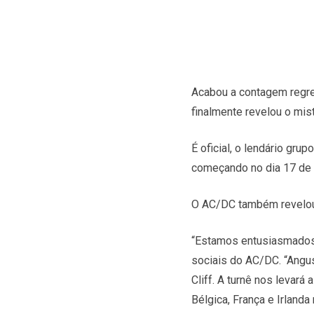
Acabou a contagem regres
finalmente revelou o mist
É oficial, o lendário gru
começando no dia 17 de 
O AC/DC também revelou q
“Estamos entusiasmados p
sociais do AC/DC. “Angus
Cliff. A turnê nos levará 
Bélgica, França e Irland