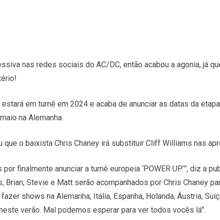
siva nas redes sociais do AC/DC, então acabou a agonia, já que
ério!
po estará em turnê em 2024 e acaba de anunciar as datas da etapa
maio na Alemanha.
ue o baixista Chris Chaney irá substituir Cliff Williams nas ap
or finalmente anunciar a turnê europeia ‘POWER UP’”, diz a pu
, Brian, Stevie e Matt serão acompanhados por Chris Chaney par
a fazer shows na Alemanha, Itália, Espanha, Holanda, Áustria, Suíça
a neste verão. Mal podemos esperar para ver todos vocês lá”.