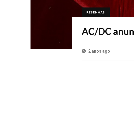
RESENHAS
AC/DC anunc
2 anos ago