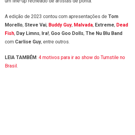
um line-up recheado de artistas de ponta.
A edição de 2023 contou com apresentações de
Tom
Morello
,
Steve Vai
,
Buddy Guy
,
Malvada
,
Extreme
,
Dead
Fish
,
Day Limns
,
Ira!
,
Goo Goo Dolls
,
The Nu Blu Band
com
Carlise Guy
, entre outros.
LEIA TAMBÉM
:
4 motivos para ir ao show do Turnstile no
Brasil
.