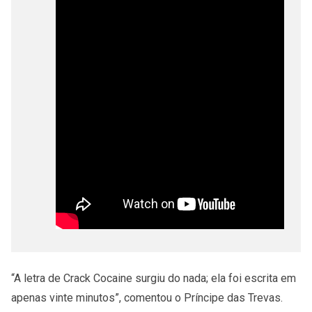
“A letra de Crack Cocaine surgiu do nada; ela foi escrita em
apenas vinte minutos”, comentou o Príncipe das Trevas.