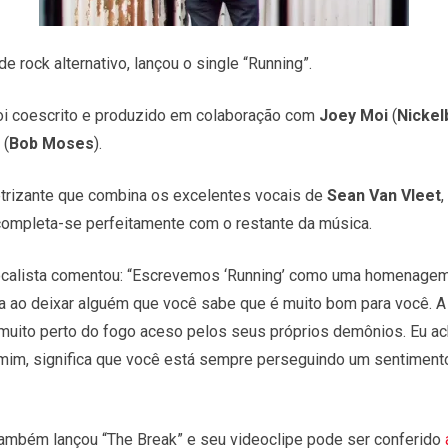
de rock alternativo, lançou o single “Running”.
foi coescrito e produzido em colaboração com
Joey Moi
(
Nickel
(
Bob
Moses
).
etrizante que combina os excelentes vocais de
Sean Van Vleet
,
ompleta-se perfeitamente com o restante da música.
ocalista comentou: “Escrevemos ‘Running’ como uma homenagem 
ao deixar alguém que você sabe que é muito bom para você. A 
 muito perto do fogo aceso pelos seus próprios demônios. Eu acho
a mim, significa que você está sempre perseguindo um sentime
ambém lançou “The Break” e seu videoclipe pode ser conferido