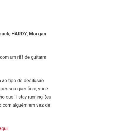
back
,
HARDY
,
Morgan
 com um riff de guitarra
ao tipo de desilusão
pessoa quer ficar, você
 que ‘I stay running’ (eu
nto com alguém em vez de
aqui
.