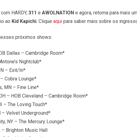
ê com HARDY,
311
e
AWOLNATION
e agora, retorna para mais u
io ao
Kid Kapichi
. Clique
aqui
para saber mais sobre os ingress
 desses próximos shows:
HOB Dallas – Cambridge Room*
Antone’s Nightclub*
N – Exit/In*
 – Cobra Lounge*
, MN – Fine Line*
 OH – HOB Cleveland – Cambridge Room*
I – The Loving Touch*
 – Velvet Underground*
ty, NY – The Mercury Lounge*
– Brighton Music Hall