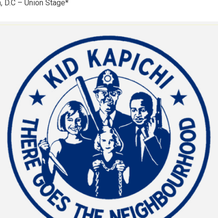
 D.C – Union Stage*