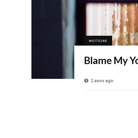
NOTÍCIAS
Blame My Yo
2 anos ago