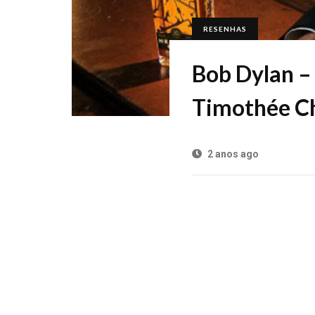
RESENHAS
Bob Dylan –
Timothée Ch
2 anos ago