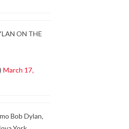
YLAN ON THE
)
March 17,
mo Bob Dylan,
ova York.