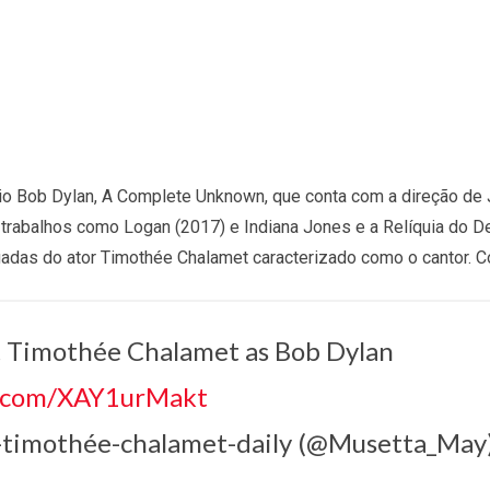
ário Bob Dylan, A Complete Unknown, que conta com a direção d
 trabalhos como Logan (2017) e Indiana Jones e a Relíquia do De
adas do ator Timothée Chalamet caracterizado como o cantor. Co
 at Timothée Chalamet as Bob Dylan
r.com/XAY1urMakt
-timothée-chalamet-daily (@Musetta_May