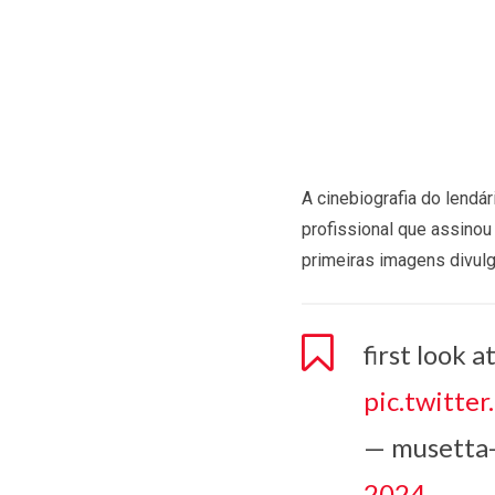
A cinebiografia do lend
profissional que assinou
primeiras imagens divulg
first look
pic.twitte
— musetta
2024