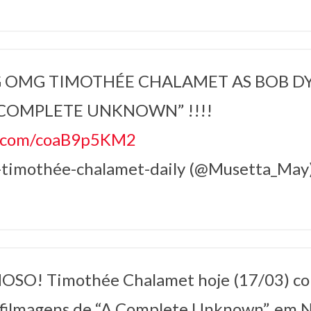
OMG TIMOTHÉE CHALAMET AS BOB D
A COMPLETE UNKNOWN” !!!!
er.com/coaB9p5KM2
-timothée-chalamet-daily (@Musetta_May
SO! Timothée Chalamet hoje (17/03) co
 filmagens de “A Complete Unknown”, em N