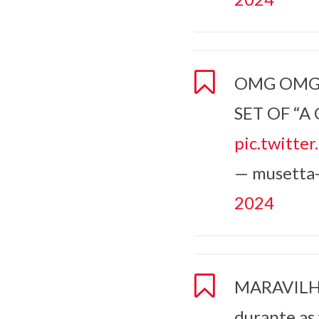
OMG OMG 
SET OF “
pic.twitt
— musetta
2024
MARAVILHO
durante as