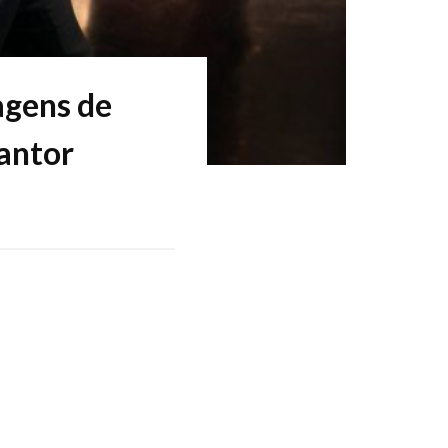
agens de
antor