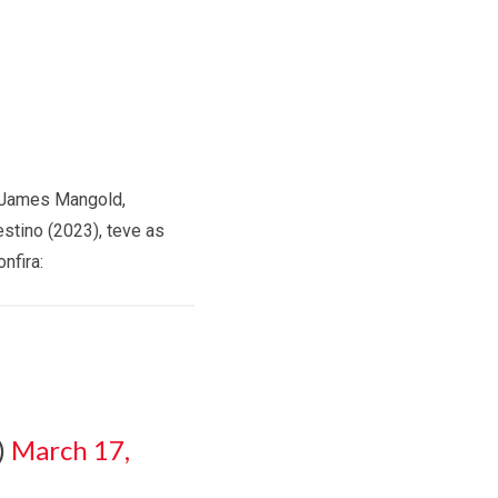
e James Mangold,
stino (2023), teve as
nfira:
)
March 17,