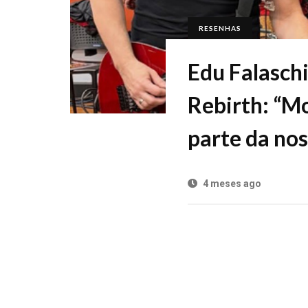
RESENHAS
Edu Falasch
Rebirth: “M
parte da nos
4 meses ago