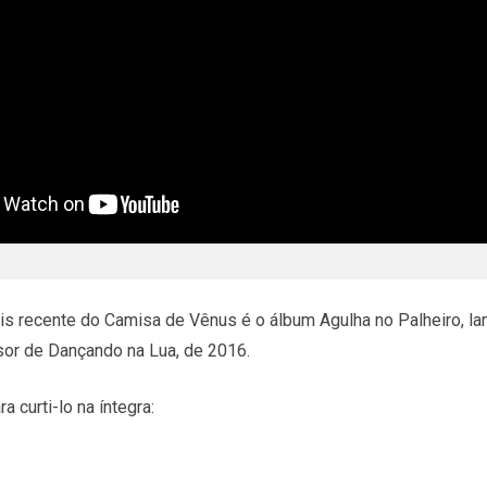
ais recente do Camisa de Vênus é o álbum Agulha no Palheiro, l
sor de Dançando na Lua, de 2016.
a curti-lo na íntegra: