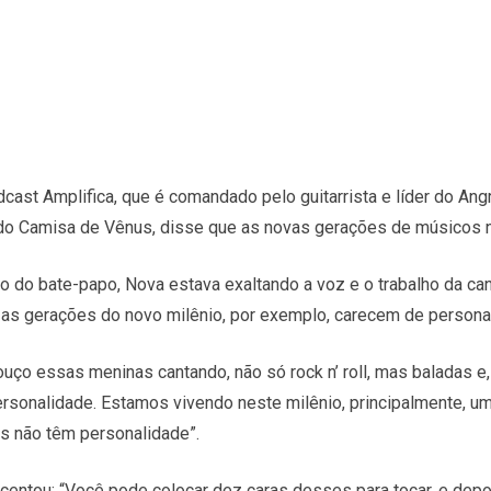
cast Amplifica, que é comandado pelo guitarrista e líder do Angra
do Camisa de Vênus, disse que as novas gerações de músicos 
do bate-papo, Nova estava exaltando a voz e o trabalho da cant
 as gerações do novo milênio, por exemplo, carecem de persona
uço essas meninas cantando, não só rock n’ roll, mas baladas e
personalidade. Estamos vivendo neste milênio, principalmente,
s não têm personalidade”.
scentou: “Você pode colocar dez caras desses para tocar, e depo