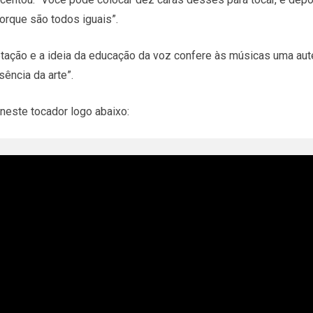
orque são todos iguais”.
retação e a ideia da educação da voz confere às músicas uma au
ência da arte”.
neste tocador logo abaixo: