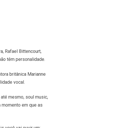
, Rafael Bittencourt,
não têm personalidade.
ora britânica Marianne
lidade vocal.
, até mesmo, soul music,
 um momento em que as
is você vai ouvir um;