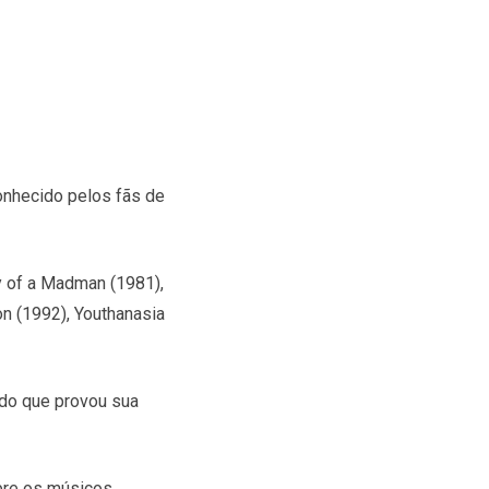
onhecido pelos fãs de
y of a Madman (1981),
on (1992), Youthanasia
 do que provou sua
obre os músicos