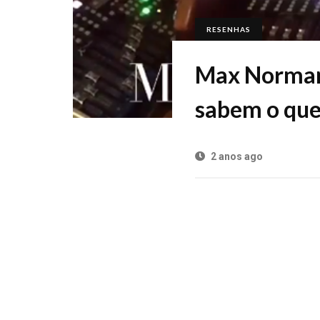
RESENHAS
Max Norman 
sabem o que
2 anos ago