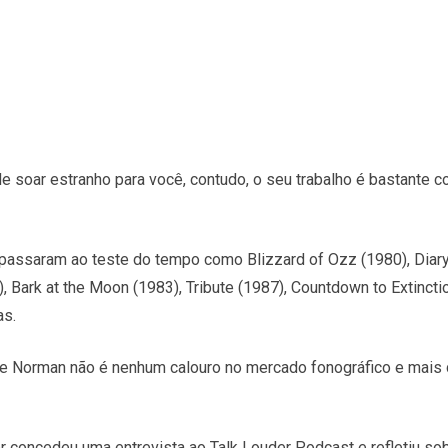
soar estranho para você, contudo, o seu trabalho é bastante c
passaram ao teste do tempo como Blizzard of Ozz (1980), Diar
, Bark at the Moon (1983), Tribute (1987), Countdown to Extincti
as.
que Norman não é nenhum calouro no mercado fonográfico e mais
r concedeu uma entrevista ao Talk Louder Podcast e refletiu s