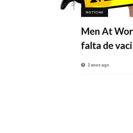
NOTÍCIAS
Men At Work
falta de vac
2 anos ago