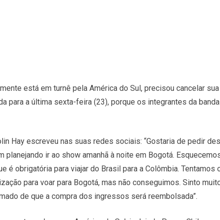
lmente está em turnê pela América do Sul, precisou cancelar su
a para a última sexta-feira (23), porque os integrantes da band
Colin Hay escreveu nas suas redes sociais: “Gostaria de pedir de
 planejando ir ao show amanhã à noite em Bogotá. Esquecemos
ue é obrigatória para viajar do Brasil para a Colômbia. Tentamos 
ização para voar para Bogotá, mas não conseguimos. Sinto muito
ormado de que a compra dos ingressos será reembolsada”.