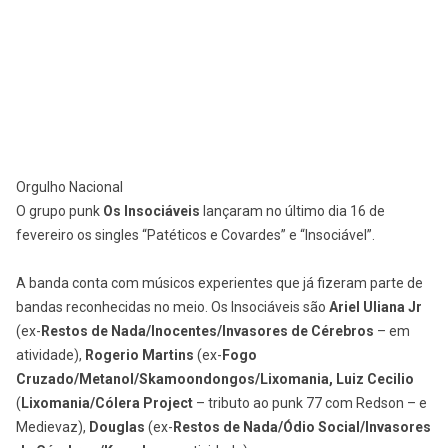
Orgulho Nacional
O grupo punk
Os Insociáveis
lançaram no último dia 16 de
fevereiro os singles “Patéticos e Covardes” e “Insociável”.
A banda conta com músicos experientes que já fizeram parte de
bandas reconhecidas no meio. Os Insociáveis são
Ariel Uliana Jr
(ex-
Restos de Nada/Inocentes/Invasores de Cérebros
– em
atividade),
Rogerio Martins
(ex-
Fogo
Cruzado/Metanol/Skamoondongos/Lixomania, Luiz Cecilio
(
Lixomania/Cólera Project
– tributo ao punk 77 com Redson – e
Medievaz),
Douglas
(ex-
Restos de Nada/Ódio Social/Invasores