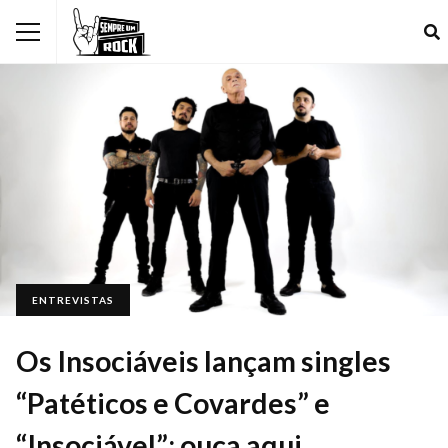
ENTREVISTAS
Os Insociáveis lançam singles
“Patéticos e Covardes” e
“Insociável”; ouça aqui