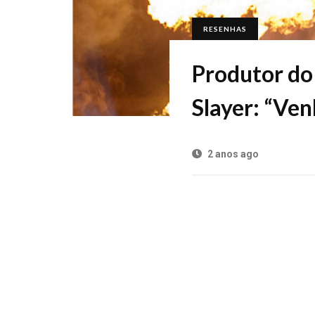
RESENHAS
Produtor do 
Slayer: “Ve
2 anos ago