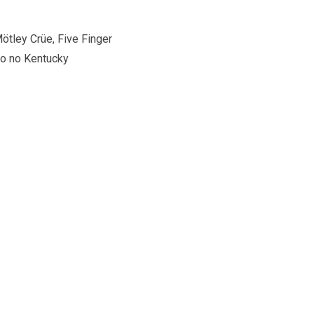
ötley Crüe, Five Finger
ro no Kentucky