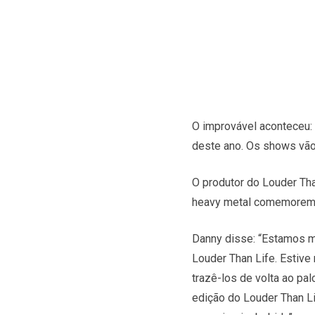
O improvável aconteceu:
deste ano. Os shows vão 
O produtor do Louder Tha
heavy metal comemorem o
Danny disse: “Estamos mu
Louder Than Life. Estive
trazê-los de volta ao p
edição do Louder Than L