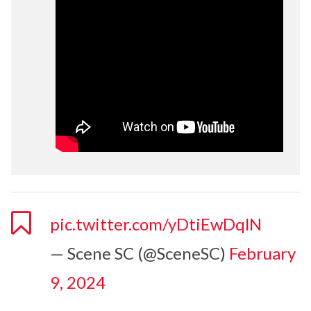
pic.twitter.com/yDtiEwDqlN
— Scene SC (@SceneSC)
February
9, 2024