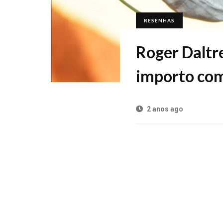
RESENHAS
Roger Daltre
importo com
2 anos ago