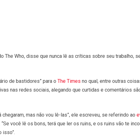
do The Who, disse que nunca lê as críticas sobre seu trabalho, s
ário de bastidores” para o
The Times
no qual, entre outras cois
ivas nas redes sociais, alegando que curtidas e comentários sã
á chegaram, mas não vou lê-las”, ele escreveu, se referindo ao
e
. “Se você lê os bons, terá que ler os ruins, e os ruins vão te inc
o isso”.