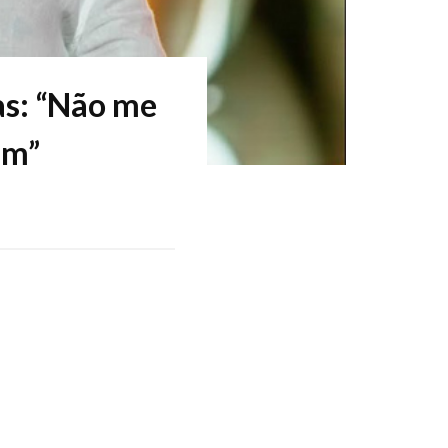
cas: “Não me
im”