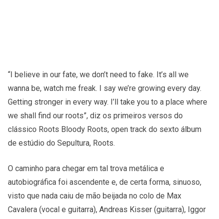
“I believe in our fate, we don’t need to fake. It’s all we
wanna be, watch me freak. I say we’re growing every day.
Getting stronger in every way. I’ll take you to a place where
we shall find our roots”, diz os primeiros versos do
clássico Roots Bloody Roots, open track do sexto álbum
de estúdio do Sepultura, Roots.
O caminho para chegar em tal trova metálica e
autobiográfica foi ascendente e, de certa forma, sinuoso,
visto que nada caiu de mão beijada no colo de Max
Cavalera (vocal e guitarra), Andreas Kisser (guitarra), Iggor