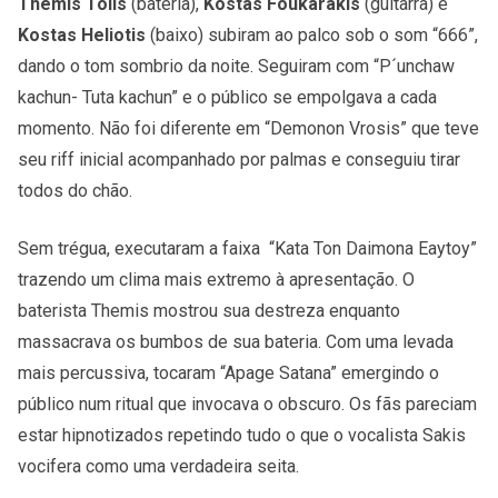
Themis Tolis
(bateria),
Kostas Foukarakis
(guitarra) e
Kostas Heliotis
(baixo) subiram ao palco sob o som “666”,
dando o tom sombrio da noite. Seguiram com “P´unchaw
kachun- Tuta kachun” e o público se empolgava a cada
momento. Não foi diferente em “Demonon Vrosis” que teve
seu riff inicial acompanhado por palmas e conseguiu tirar
todos do chão.
Sem trégua, executaram a faixa “Kata Ton Daimona Eaytoy”
trazendo um clima mais extremo à apresentação. O
baterista Themis mostrou sua destreza enquanto
massacrava os bumbos de sua bateria. Com uma levada
mais percussiva, tocaram “Apage Satana” emergindo o
público num ritual que invocava o obscuro. Os fãs pareciam
estar hipnotizados repetindo tudo o que o vocalista Sakis
vocifera como uma verdadeira seita.