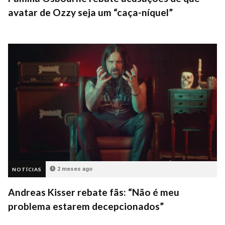
avatar de Ozzy seja um “caça-níquel”
2 meses ago
NOTÍCIAS
Andreas Kisser rebate fãs: “Não é meu
problema estarem decepcionados”