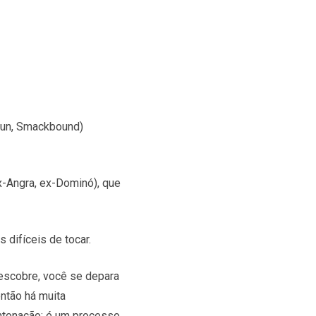
rsun, Smackbound)
ex-Angra, ex-Dominó), que
 difíceis de tocar.
descobre, você se depara
ntão há muita
ntonação; é um processo