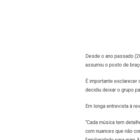
Desde o ano passado (202
assumiu o posto de braço
É importante esclarecer 
decidiu deixar o grupo pa
Em longa entrevista à re
“Cada música tem detalhe
com nuances que não con
familiaridade para mim.