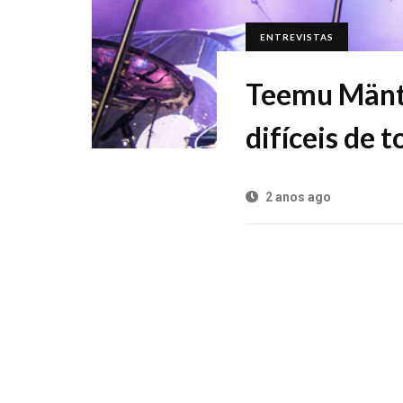
ENTREVISTAS
Teemu Mänty
difíceis de t
2 anos ago