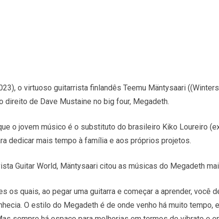
3), o virtuoso guitarrista finlandês Teemu Mäntysaari ((Winte
 direito de Dave Mustaine no big four, Megadeth.
que o jovem músico é o substituto do brasileiro Kiko Loureiro (
ra dedicar mais tempo à família e aos próprios projetos.
vista Guitar World, Mäntysaari citou as músicas do Megadeth mais
s os quais, ao pegar uma guitarra e começar a aprender, você 
hecia. O estilo do Megadeth é de onde venho há muito tempo, e
 Mas sempre há espaço para melhorias em termos de vibrato e e