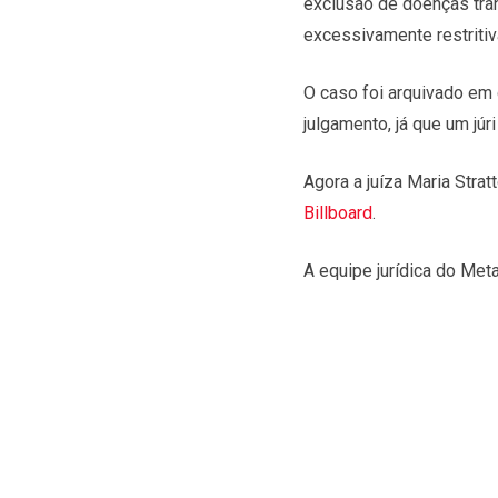
exclusão de doenças tran
excessivamente restritiv
O caso foi arquivado em
julgamento, já que um jú
Agora a juíza Maria Stra
Billboard
.
A equipe jurídica do Met