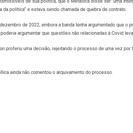
smissíveis de sua política, que o Metallica disse ser “uma inte
a da política” e estava sendo chamada de quebra de contrato.
 dezembro de 2022, embora a banda tenha argumentado que o pr
ri poderia argumentar que questões não relacionadas à Covid le
tton proferiu uma decisão, rejeitando o processo de uma vez por
allica ainda não comentou o arquivamento do processo.