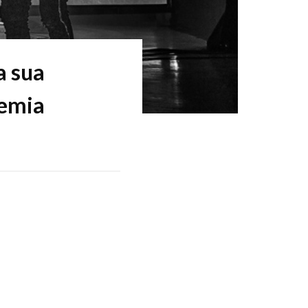
a sua
demia