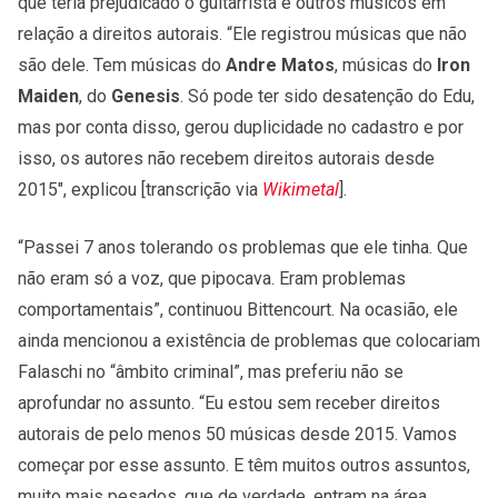
que teria prejudicado o guitarrista e outros músicos em
relação a direitos autorais. “Ele registrou músicas que não
são dele. Tem músicas do
Andre Matos
, músicas do
Iron
Maiden
, do
Genesis
. Só pode ter sido desatenção do Edu,
mas por conta disso, gerou duplicidade no cadastro e por
isso, os autores não recebem direitos autorais desde
2015″, explicou [transcrição via
Wikimetal
].
“Passei 7 anos tolerando os problemas que ele tinha. Que
não eram só a voz, que pipocava. Eram problemas
comportamentais”, continuou Bittencourt. Na ocasião, ele
ainda mencionou a existência de problemas que colocariam
Falaschi no “âmbito criminal”, mas preferiu não se
aprofundar no assunto. “Eu estou sem receber direitos
autorais de pelo menos 50 músicas desde 2015. Vamos
começar por esse assunto. E têm muitos outros assuntos,
muito mais pesados, que de verdade, entram na área